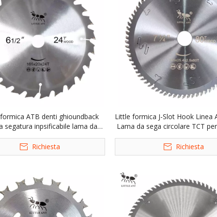
 formica ATB denti ghioundback
Little formica J-Slot Hook Linea
a segatura inpsificabile lama da
Lama da sega circolare TCT per 
ircolare di qualità premium per
tipi di legno
tagliare i tipi di legno
Richiesta
Richiesta