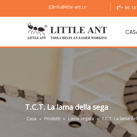
info@little-ant.cn
+ 86-18


CAS
T.C.T. La lama della sega
Casa
»
Prodotti
»
Lama segata
»
T.C.T. La lama del