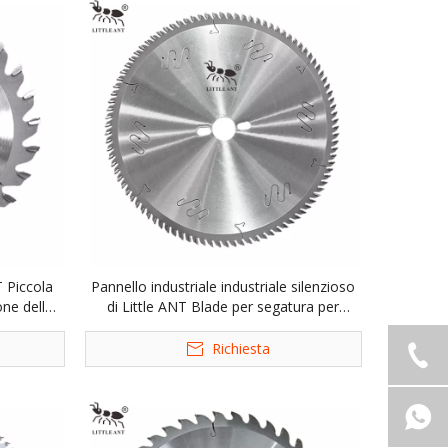
T Piccola
Pannello industriale industriale silenzioso
one della
di Little ANT Blade per segatura per
mobili in legno circolare in legno TCT
Richiesta