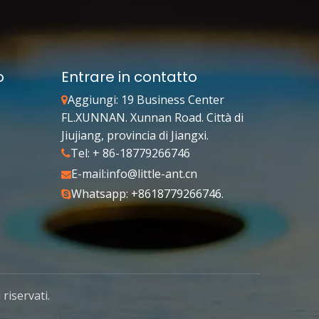
o
Entrare in contatto
Aggiungi: 19 Business Center

FL.XUNNAN. Xunnan Road. Città di
Jiujiang, provincia di Jiangxi.
Tel: + 86-18779266746

E-mail:
info@little-ant.cn

Whatsapp: +8618779266746.

riservati.