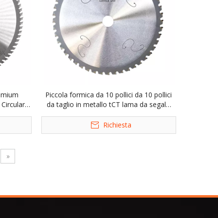
remium
Piccola formica da 10 pollici da 10 pollici
Circular
da taglio in metallo tCT lama da segale
i legno
circolare per irorno in acciaio
Richiesta
»