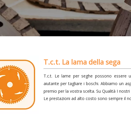
T.c.t. La lama della sega
T.c.t. Le lame per seghe possono essere u
aiutante per tagliare i boschi. Abbiamo un aspe
premio per la vostra scelta. Su Qualità I nostr
Le prestazioni ad alto costo sono sempre il no