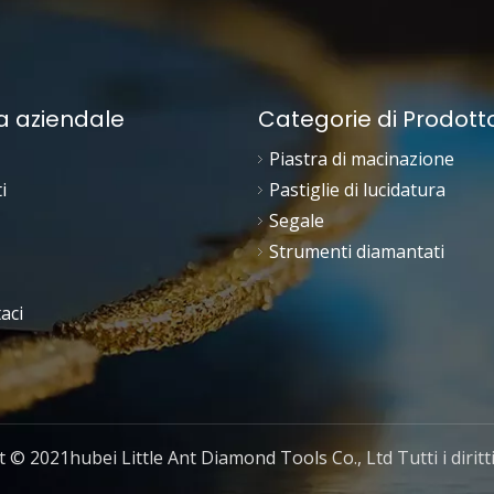
a aziendale
Categorie di Prodott
Piastra di macinazione
i
Pastiglie di lucidatura
Segale
Strumenti diamantati
aci
 © 2021hubei Little Ant Diamond Tools Co., Ltd Tutti i diritti 