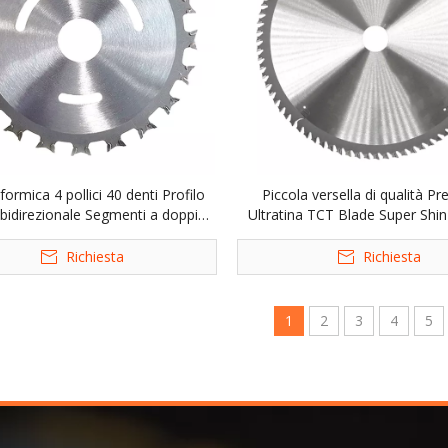
formica 4 pollici 40 denti Profilo
Piccola versella di qualità P
 bidirezionale Segmenti a doppio
Ultratina TCT Blade Super Shin 
to tct taglio legno lama circolare
Saw Blade per tagliare i tipi d
Richiesta
Richiesta
1
2
3
4
5