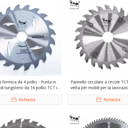
a formica da 4 pollici - Punta in
Pannello circolare a circole TC
di tungsteno da 16 pollici TCT in
vetta per mobili per la lavorazi
F MDF tagliente di taglio a sega
lama a legna.
circolare
Richiesta
Richiesta