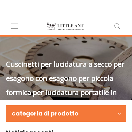
Cuscinetti per lucidatura a secco per
esagono con esagono per piccola
formica per lucidatura portatile in
pietra sintetica naturale
categoria di prodotto
Casa
»
Prodotti
»
Pad di lucidatura
»
Tampone per
lucidatura a secco
»
Cuscinetti per lucidatura a secco per