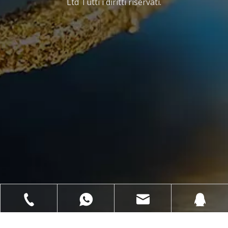
Ltd Tutti i diritti riservati.
Modello:
DPL3-PDP, DPL4-PDP
Diametro:
3 pollici (80 mm), 4 pollici (100 mm)
Modello:
Esagono
Spessore:
2,0 mm
GRITTURA:
50 100 200 400 800 1500 3000
Usa Tipo:
Asciutto