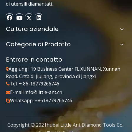
di utensili diamantati.
Cultura aziendale
Categorie di Prodotto
Entrare in contatto
Aggiungi: 19 Business Center FL.XUNNAN. Xunnan

Road. Città di Jiujiang, provincia di Jiangxi.
Tel: + 86-18779266746

E-mail:
info@little-ant.cn

Whatsapp: +8618779266746.

Copyright © 2021hubei Little Ant Diamond Tools Co.,